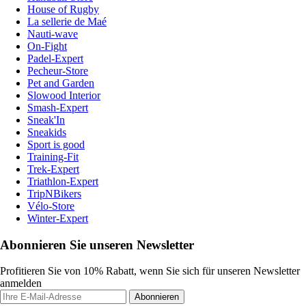
House of Rugby
La sellerie de Maé
Nauti-wave
On-Fight
Padel-Expert
Pecheur-Store
Pet and Garden
Slowood Interior
Smash-Expert
Sneak'In
Sneakids
Sport is good
Training-Fit
Trek-Expert
Triathlon-Expert
TripNBikers
Vélo-Store
Winter-Expert
Abonnieren Sie unseren Newsletter
Profitieren Sie von 10% Rabatt, wenn Sie sich für unseren Newsletter
anmelden
Abonnieren