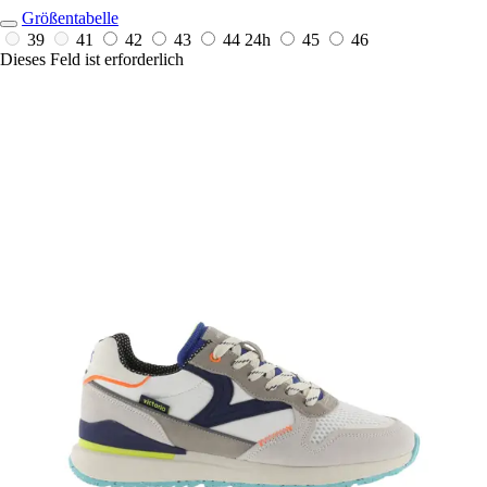
Größentabelle
39
41
42
43
44
24h
45
46
Dieses Feld ist erforderlich