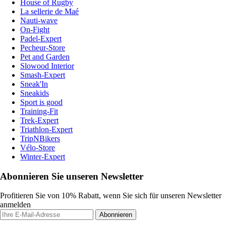
House of Rugby
La sellerie de Maé
Nauti-wave
On-Fight
Padel-Expert
Pecheur-Store
Pet and Garden
Slowood Interior
Smash-Expert
Sneak'In
Sneakids
Sport is good
Training-Fit
Trek-Expert
Triathlon-Expert
TripNBikers
Vélo-Store
Winter-Expert
Abonnieren Sie unseren Newsletter
Profitieren Sie von 10% Rabatt, wenn Sie sich für unseren Newsletter
anmelden
Abonnieren