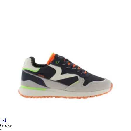
+-1
Größe
*