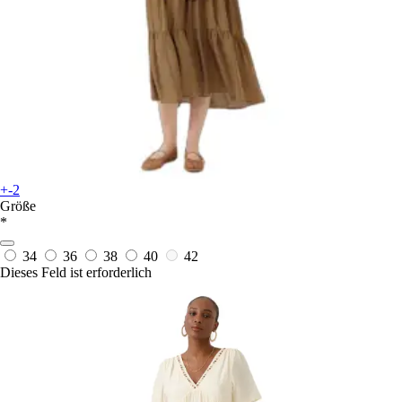
+-2
Größe
*
34
36
38
40
42
Dieses Feld ist erforderlich