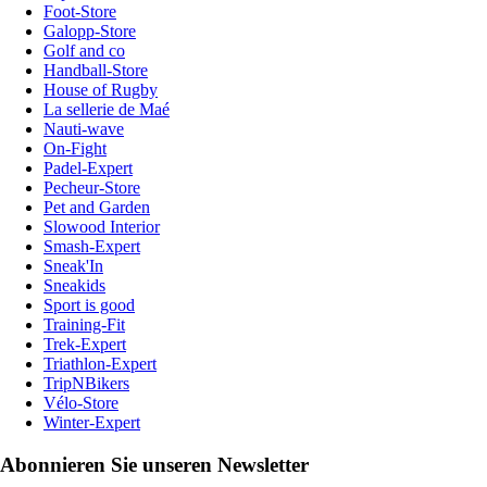
Foot-Store
Galopp-Store
Golf and co
Handball-Store
House of Rugby
La sellerie de Maé
Nauti-wave
On-Fight
Padel-Expert
Pecheur-Store
Pet and Garden
Slowood Interior
Smash-Expert
Sneak'In
Sneakids
Sport is good
Training-Fit
Trek-Expert
Triathlon-Expert
TripNBikers
Vélo-Store
Winter-Expert
Abonnieren Sie unseren Newsletter