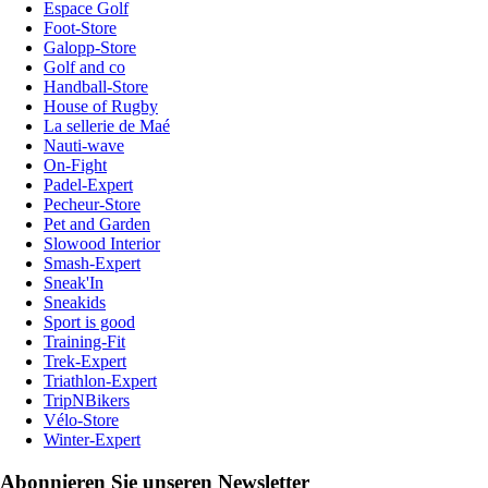
Espace Golf
Foot-Store
Galopp-Store
Golf and co
Handball-Store
House of Rugby
La sellerie de Maé
Nauti-wave
On-Fight
Padel-Expert
Pecheur-Store
Pet and Garden
Slowood Interior
Smash-Expert
Sneak'In
Sneakids
Sport is good
Training-Fit
Trek-Expert
Triathlon-Expert
TripNBikers
Vélo-Store
Winter-Expert
Abonnieren Sie unseren Newsletter