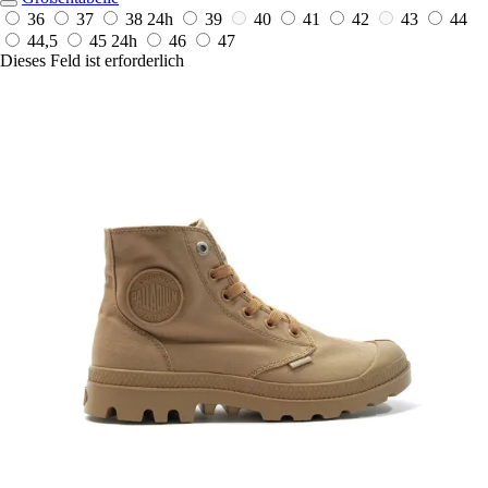
36
37
38
24h
39
40
41
42
43
44
44,5
45
24h
46
47
Dieses Feld ist erforderlich