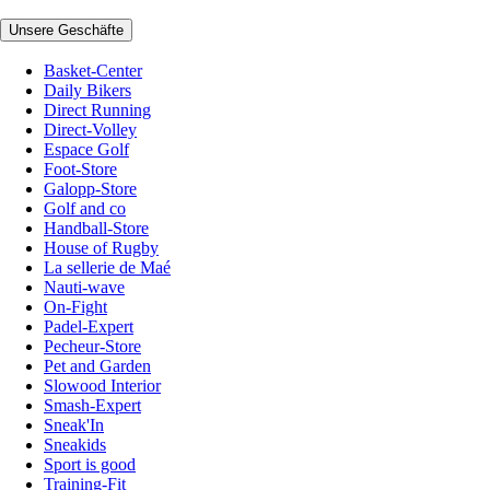
Unsere Geschäfte
Basket-Center
Daily Bikers
Direct Running
Direct-Volley
Espace Golf
Foot-Store
Galopp-Store
Golf and co
Handball-Store
House of Rugby
La sellerie de Maé
Nauti-wave
On-Fight
Padel-Expert
Pecheur-Store
Pet and Garden
Slowood Interior
Smash-Expert
Sneak'In
Sneakids
Sport is good
Training-Fit