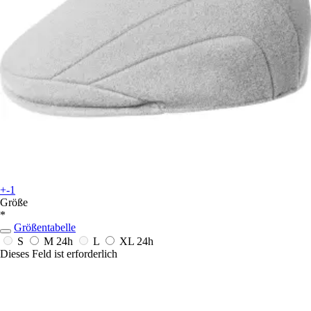
+-1
Größe
*
Größentabelle
S
M
24h
L
XL
24h
Dieses Feld ist erforderlich