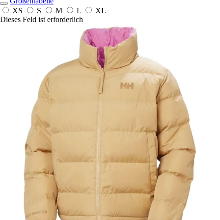
Größentabelle
XS
S
M
L
XL
Dieses Feld ist erforderlich