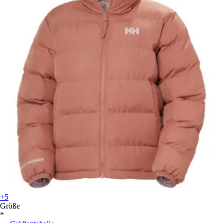
+5
Größe
*