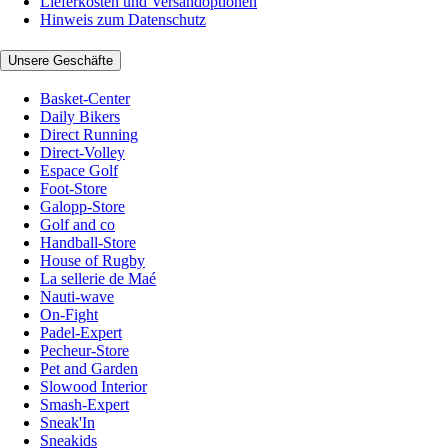
Lieferkosten und Versandoptionen
Hinweis zum Datenschutz
Unsere Geschäfte
Basket-Center
Daily Bikers
Direct Running
Direct-Volley
Espace Golf
Foot-Store
Galopp-Store
Golf and co
Handball-Store
House of Rugby
La sellerie de Maé
Nauti-wave
On-Fight
Padel-Expert
Pecheur-Store
Pet and Garden
Slowood Interior
Smash-Expert
Sneak'In
Sneakids