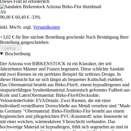
Dieses Feld ist erforderlich
Ab
90,00 €
60,49 €
-33%
inkl. MwSt. zzgl.
Versandkosten
+3,02 €
für Ihre nächste Bestellung geschenkt
Nach Bestätigung Ihrer
Bestellung gutgeschrieben
Loading...
Beschreibung
Der Arizona von BIRKENSTOCK ist ein Klassiker, der seit
Jahrzehnten Männer und Frauen begeistert. Diese schlichte Sandale
mit zwei Riemen ist ein perfektes Beispiel für zeitloses Design. In
dieser Hinsicht hat sie sich längst als bequemer Kultschuh etabliert.
Das Obermaterial besteht aus Birko-Flor®, einem hypoallergenen und
strapazierfähigen Synthetikmaterial.Anatomisch geformtes Fußbett aus
Kork und LatexObermaterial: Birko-Flor®Decksohle:
VelourslederSohle: EVADetails: Zwei Riemen, die mit einer
individuell verstellbaren Dornschließe aus Metall versehen sind "Made
in Germany "Obermaterial: Birko-FlorBirko-Flor besteht aus einem
hygienischen und pflegeleichten PVC-Kunststoff; seine Innenseite ist
mit einer weichen, wärmeaktiven Vliesschicht verbunden. Das
hochwertige Material ist hypoallergen, fühlt sich angenehm an und ist