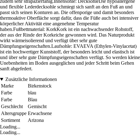
zudem sehr strapazierfähig.Innensohle: DecksohleDie hypoallergene
und flexible Lederdecksohle schmiegt sich sanft an den Fuß an und
passt sich seinen Konturen an. Die offenporige und damit besonders
thermoaktive Oberfläche sorgt dafür, dass die Füße auch bei intensiver
körperlicher Aktivität eine angenehme Temperatur
haben.Fußbettmaterial: KorkKork ist ein nachwachsender Rohstoff,
der aus der Rinde der Korkeiche gewonnen wird. Das Naturprodukt
wirkt wärmeisolierend und verfügt über sehr gute
Dämpfungseigenschaften.Laufsohle: EVAEVA (Ethylen-Vinylacetat)
ist ein hochwertiger Kunststoff, der besonders leicht und elastisch ist
und über sehr gute Dämpfungseigenschaften verfügt. So werden kleine
Unebenheiten im Boden ausgeglichen und jeder Schritt beim Gehen
sanft abgefedert.
Zusätzliche Informationen
Marke
Birkenstock
Farbe
blau
Farbe
Blau
Geschlecht
Gemischt
Altersgruppe
Erwachsene
Sortiment
Arizona
Loading...
Loading...