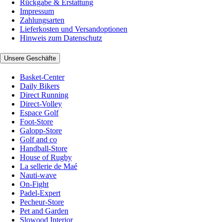
Rückgabe & Erstattung
Impressum
Zahlungsarten
Lieferkosten und Versandoptionen
Hinweis zum Datenschutz
Unsere Geschäfte
Basket-Center
Daily Bikers
Direct Running
Direct-Volley
Espace Golf
Foot-Store
Galopp-Store
Golf and co
Handball-Store
House of Rugby
La sellerie de Maé
Nauti-wave
On-Fight
Padel-Expert
Pecheur-Store
Pet and Garden
Slowood Interior