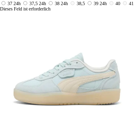
37
24h
37,5
24h
38
24h
38,5
39
24h
40
41
Dieses Feld ist erforderlich