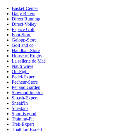
Basket-Center
Daily Bikers
Direct Running
Direct-Volley
Espace Golf
Foot-Store
Galopp-Store
Golf and co
Handball-Store
House of Rugby
La sellerie de Maé
Nauti-wave
On-Fight
Padel-Expert
Pecheur-Store
Pet and Garden
Slowood Interior
Smash-Expert
Sneak'In
Sneakids
Sport is good
Training-Fit
Trek-Expert
Triathlon-Expert