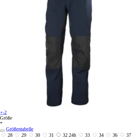
+-2
Größe
*
Größentabelle
28
29
30
31
32
24h
33
34
36
37