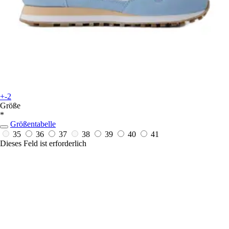
+-2
Größe
*
Größentabelle
35
36
37
38
39
40
41
Dieses Feld ist erforderlich