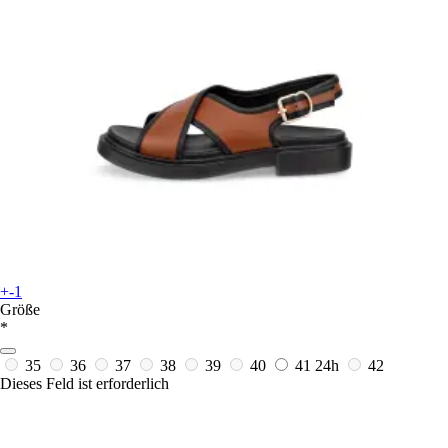
+-1
Größe
*
35
36
37
38
39
40
41
24h
42
Dieses Feld ist erforderlich