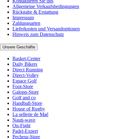
Kontaktieren Sie uns
Allgemeine Verkaufsbedingungen
Rückgabe & Erstattung
Impressum
Zahlungsarten
Lieferkosten und Versandoptionen
Hinweis zum Datenschutz
Unsere Geschäfte
Basket-Center
Daily Bikers
Direct Running
Direct-Volley
Espace Golf
Foot-Store
Galopp-Store
Golf and co
Handball-Store
House of Rugby
La sellerie de Maé
Nauti-wave
On-Fight
Padel-Expert
Pecheur-Store