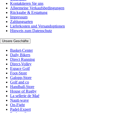
Kontaktieren Sie uns
Allgemeine Verkaufsbedingungen
Rückgabe & Erstattung
Impressum
Zahlungsarten
Lieferkosten und Versandoptionen
Hinweis zum Datenschutz
Unsere Geschäfte
Basket-Center
Daily Bikers
Direct Running
Direct-Volley
Espace Golf
Foot-Store
Galopp-Store
Golf and co
Handball-Store
House of Rugby
La sellerie de Maé
Nauti-wave
On-Fight
Padel-Expert