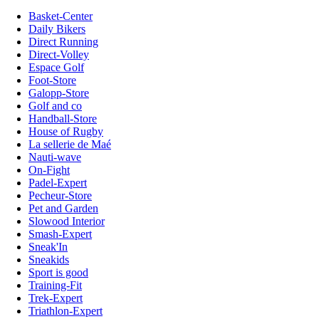
Basket-Center
Daily Bikers
Direct Running
Direct-Volley
Espace Golf
Foot-Store
Galopp-Store
Golf and co
Handball-Store
House of Rugby
La sellerie de Maé
Nauti-wave
On-Fight
Padel-Expert
Pecheur-Store
Pet and Garden
Slowood Interior
Smash-Expert
Sneak'In
Sneakids
Sport is good
Training-Fit
Trek-Expert
Triathlon-Expert