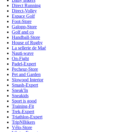
Daily Bikers
Direct Running
Direct-Volley
Espace Golf
Foot-Store
Galopp-Store
Golf and co
Handball-Store
House of Rugby
La sellerie de Maé
Nauti-wave
On-Fight
Padel-Expert
Pecheur-Store
Pet and Garden
Slowood Interior
Smash-Expert
Sneak'In
Sneakids
Sport is good
Training-Fit
Trek-Expert
Triathlon-Expert
TripNBikers
Vélo-Store