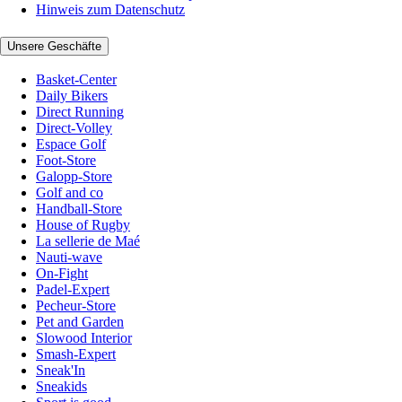
Hinweis zum Datenschutz
Unsere Geschäfte
Basket-Center
Daily Bikers
Direct Running
Direct-Volley
Espace Golf
Foot-Store
Galopp-Store
Golf and co
Handball-Store
House of Rugby
La sellerie de Maé
Nauti-wave
On-Fight
Padel-Expert
Pecheur-Store
Pet and Garden
Slowood Interior
Smash-Expert
Sneak'In
Sneakids