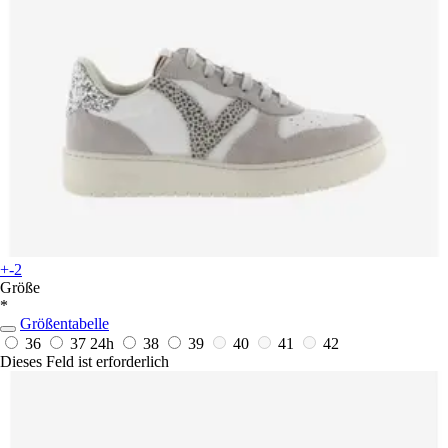
+-2
Größe
*
Größentabelle
36
37
24h
38
39
40
41
42
Dieses Feld ist erforderlich