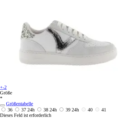
+-2
Größe
*
Größentabelle
36
37
24h
38
24h
39
24h
40
41
Dieses Feld ist erforderlich