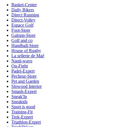
Basket-Center
Daily Bikers
Direct Running
Direct-Volley
Espace Golf
Foot-Store
Galopp-Store
Golf and co
Handball-Store
House of Rugby
La sellerie de Maé
Nauti-wave
On-Fight
Padel-Expert
Pecheur-Store
Pet and Garden
Slowood Interior
Smash-Expert
Sneak'In
Sneakids
Sport is good
Training-Fit
Trek-Expert
Triathlon-Expert