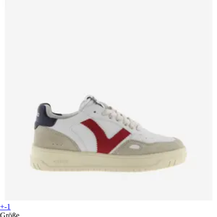
+-1
Größe