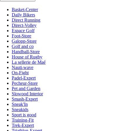
Basket-Center
Daily Bikers
Direct Running
Direct-Volley
Espace Golf
Foot-Store
Galopp-Store
Golf and co
Handball-Store
House of Rugby
La sellerie de Maé
Nauti-wave
On-Fight
Padel-Expert
Pecheur-Store
Pet and Garden
Slowood Interior
Smash-Expert
Sneak'In
Sneakids
Sport is good
Training-Fit
Trek-Expert
Triathlon-Expert