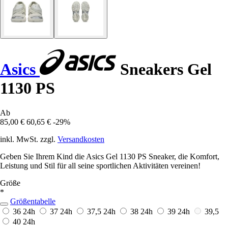
Asics
Sneakers Gel
1130 PS
Ab
85,00 €
60,65 €
-29%
inkl. MwSt. zzgl.
Versandkosten
Geben Sie Ihrem Kind die Asics Gel 1130 PS Sneaker, die Komfort,
Leistung und Stil für all seine sportlichen Aktivitäten vereinen!
Größe
*
Größentabelle
36
24h
37
24h
37,5
24h
38
24h
39
24h
39,5
40
24h