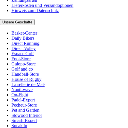
Zahlungsarten
Lieferkosten und Versandoptionen
Hinweis zum Datenschutz
Unsere Geschäfte
Basket-Center
Daily Bikers
Direct Running
Direct-Volley
Espace Golf
Foot-Store
Galopp-Store
Golf and co
Handball-Store
House of Rugby
La sellerie de Maé
Nauti-wave
On-Fight
Padel-Expert
Pecheur-Store
Pet and Garden
Slowood Interior
Smash-Expert
Sneak'In