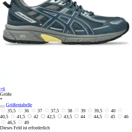
+6
Größe
*
Größentabelle
35,5
36
37
37,5
38
39
39,5
40
40,5
41,5
42
42,5
43,5
44
44,5
45
46
46,5
49
Dieses Feld ist erforderlich