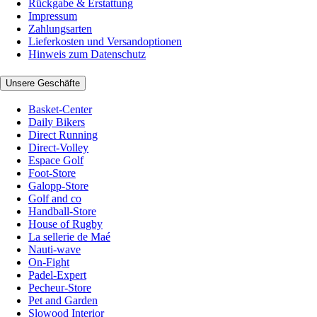
Rückgabe & Erstattung
Impressum
Zahlungsarten
Lieferkosten und Versandoptionen
Hinweis zum Datenschutz
Unsere Geschäfte
Basket-Center
Daily Bikers
Direct Running
Direct-Volley
Espace Golf
Foot-Store
Galopp-Store
Golf and co
Handball-Store
House of Rugby
La sellerie de Maé
Nauti-wave
On-Fight
Padel-Expert
Pecheur-Store
Pet and Garden
Slowood Interior