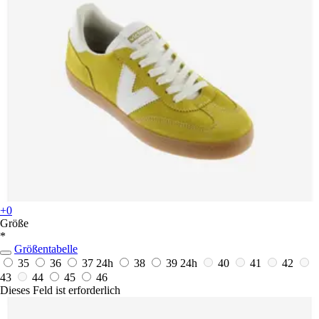
+0
Größe
*
Größentabelle
35
36
37
24h
38
39
24h
40
41
42
43
44
45
46
Dieses Feld ist erforderlich