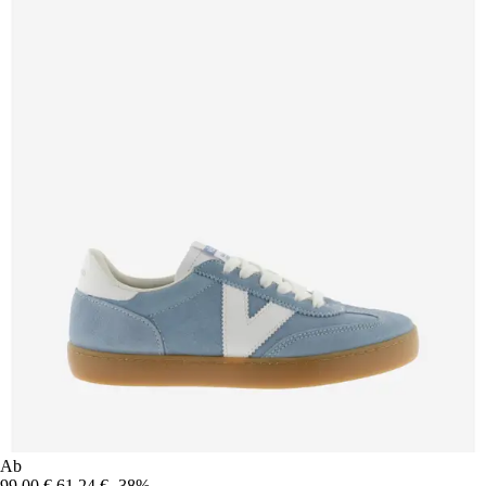
Ab
99,00 €
61,24 €
-38%