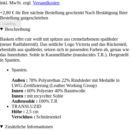
inkl. MwSt. zzgl.
Versandkosten
+2,80 €
für Ihre nächste Bestellung geschenkt
Nach Bestätigung Ihrer
Bestellung gutgeschrieben
Loading...
Beschreibung
Baskets effet cuir weiß mit spitzen aus cremefarbenem spaltleder
(neuer Radfahrerstil). Das seitliche Logo Victoria und das Rückenteil,
ebenfalls aus spaltleder, setzen sich in passenden Farben ab, genau wie
das Innenfutter. Sohle in Karamellfarbe (translucides T.R.). Hergestellt
in Spanien.
Spanien.
Außen :
78% Polyurethan 22% Rindsleder mit Medaille in
LWG-Zertifizierung (Leather Working Group)
Innen :
60% Polyester 40% Baumwolle
Innen :
mit recycelter Sohle
Außensohle :
100% T.R
TRANSLUZID
Höhe :
2,5 cm
Verschluss :
Schnürsenkel
Zusätzliche Informationen