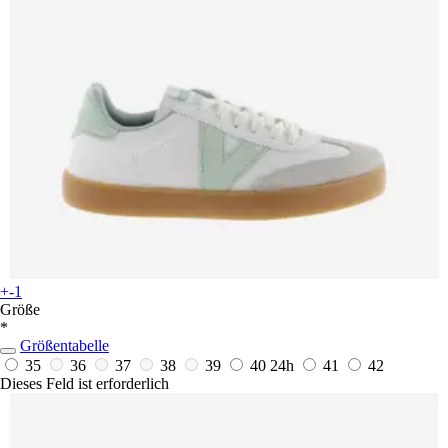
+-1
Größe
*
Größentabelle
35
36
37
38
39
40
24h
41
42
Dieses Feld ist erforderlich