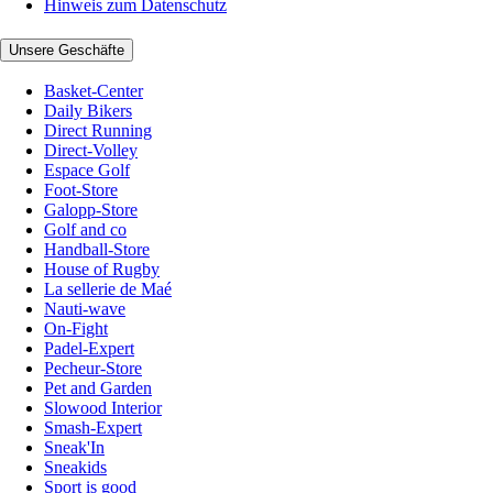
Hinweis zum Datenschutz
Unsere Geschäfte
Basket-Center
Daily Bikers
Direct Running
Direct-Volley
Espace Golf
Foot-Store
Galopp-Store
Golf and co
Handball-Store
House of Rugby
La sellerie de Maé
Nauti-wave
On-Fight
Padel-Expert
Pecheur-Store
Pet and Garden
Slowood Interior
Smash-Expert
Sneak'In
Sneakids
Sport is good