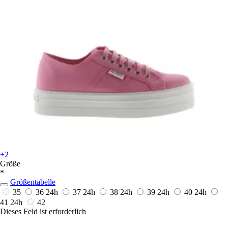
+2
Größe
*
Größentabelle
35
36
24h
37
24h
38
24h
39
24h
40
24h
41
24h
42
Dieses Feld ist erforderlich