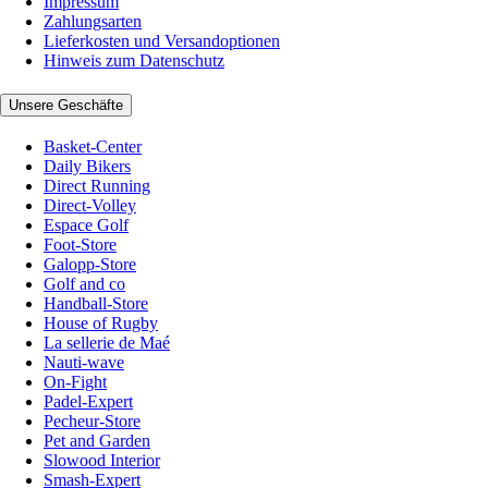
Impressum
Zahlungsarten
Lieferkosten und Versandoptionen
Hinweis zum Datenschutz
Unsere Geschäfte
Basket-Center
Daily Bikers
Direct Running
Direct-Volley
Espace Golf
Foot-Store
Galopp-Store
Golf and co
Handball-Store
House of Rugby
La sellerie de Maé
Nauti-wave
On-Fight
Padel-Expert
Pecheur-Store
Pet and Garden
Slowood Interior
Smash-Expert