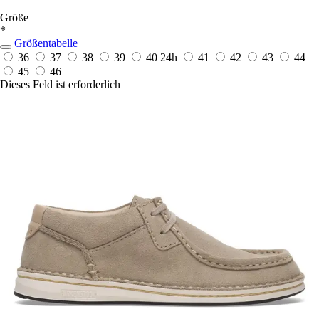
Größe
*
Größentabelle
36
37
38
39
40
24h
41
42
43
44
45
46
Dieses Feld ist erforderlich