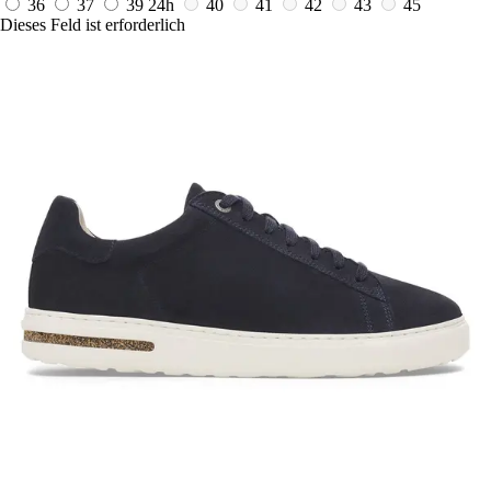
36
37
39
24h
40
41
42
43
45
Dieses Feld ist erforderlich