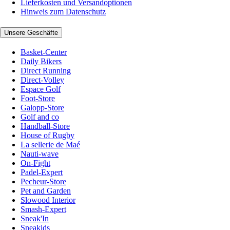
Lieferkosten und Versandoptionen
Hinweis zum Datenschutz
Unsere Geschäfte
Basket-Center
Daily Bikers
Direct Running
Direct-Volley
Espace Golf
Foot-Store
Galopp-Store
Golf and co
Handball-Store
House of Rugby
La sellerie de Maé
Nauti-wave
On-Fight
Padel-Expert
Pecheur-Store
Pet and Garden
Slowood Interior
Smash-Expert
Sneak'In
Sneakids