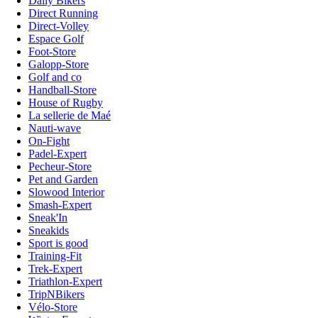
Daily Bikers
Direct Running
Direct-Volley
Espace Golf
Foot-Store
Galopp-Store
Golf and co
Handball-Store
House of Rugby
La sellerie de Maé
Nauti-wave
On-Fight
Padel-Expert
Pecheur-Store
Pet and Garden
Slowood Interior
Smash-Expert
Sneak'In
Sneakids
Sport is good
Training-Fit
Trek-Expert
Triathlon-Expert
TripNBikers
Vélo-Store