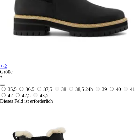
+-2
Größe
*
35,5
36,5
37,5
38
38,5
24h
39
40
41
42
42,5
43,5
Dieses Feld ist erforderlich