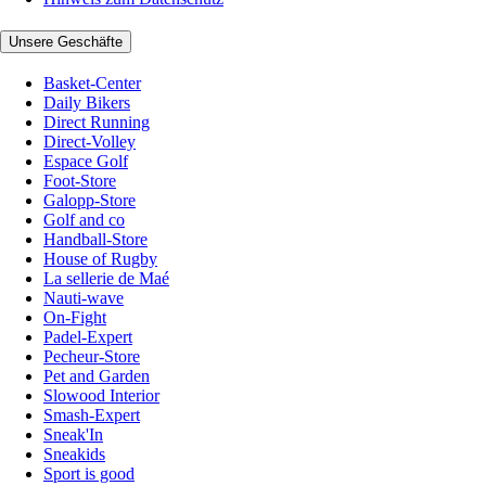
Unsere Geschäfte
Basket-Center
Daily Bikers
Direct Running
Direct-Volley
Espace Golf
Foot-Store
Galopp-Store
Golf and co
Handball-Store
House of Rugby
La sellerie de Maé
Nauti-wave
On-Fight
Padel-Expert
Pecheur-Store
Pet and Garden
Slowood Interior
Smash-Expert
Sneak'In
Sneakids
Sport is good