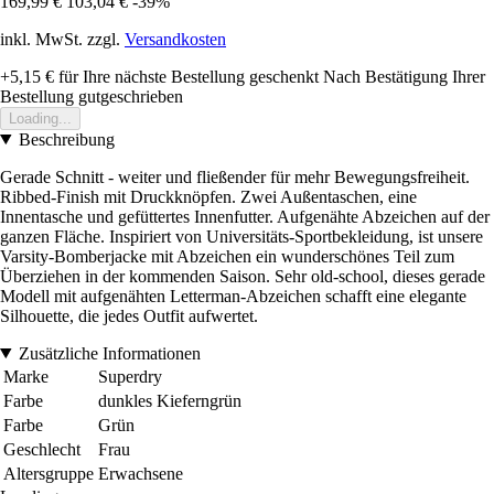
169,99 €
103,04 €
-39%
inkl. MwSt. zzgl.
Versandkosten
+5,15 €
für Ihre nächste Bestellung geschenkt
Nach Bestätigung Ihrer
Bestellung gutgeschrieben
Loading...
Beschreibung
Gerade Schnitt - weiter und fließender für mehr Bewegungsfreiheit.
Ribbed-Finish mit Druckknöpfen. Zwei Außentaschen, eine
Innentasche und gefüttertes Innenfutter. Aufgenähte Abzeichen auf der
ganzen Fläche. Inspiriert von Universitäts-Sportbekleidung, ist unsere
Varsity-Bomberjacke mit Abzeichen ein wunderschönes Teil zum
Überziehen in der kommenden Saison. Sehr old-school, dieses gerade
Modell mit aufgenähten Letterman-Abzeichen schafft eine elegante
Silhouette, die jedes Outfit aufwertet.
Zusätzliche Informationen
Marke
Superdry
Farbe
dunkles Kieferngrün
Farbe
Grün
Geschlecht
Frau
Altersgruppe
Erwachsene