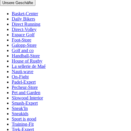
Unsere Geschäfte
Basket-Center
Daily Bikers
Direct Running
Direct-Volley
Espace Golf
Foot-Store
Galopp-Store
Golf and co
Handball-Store
House of Rugby
La sellerie de Maé
Nauti-wave
On-Fight
Padel-Expert
Pecheur-Store
Pet and Garden
Slowood Interior
Smash-Expert
Sneak'In
Sneakids
Sport is good
Training-Fit
Trek-Expert