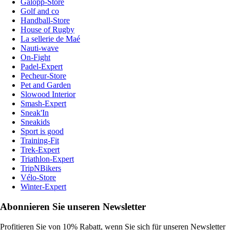
Galopp-Store
Golf and co
Handball-Store
House of Rugby
La sellerie de Maé
Nauti-wave
On-Fight
Padel-Expert
Pecheur-Store
Pet and Garden
Slowood Interior
Smash-Expert
Sneak'In
Sneakids
Sport is good
Training-Fit
Trek-Expert
Triathlon-Expert
TripNBikers
Vélo-Store
Winter-Expert
Abonnieren Sie unseren Newsletter
Profitieren Sie von 10% Rabatt, wenn Sie sich für unseren Newsletter