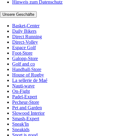
Hinweis zum Datenschutz
Unsere Geschäfte
Basket-Center
Daily Bikers
Direct Running
Direct-Volley
Espace Golf
Foot-Store
Galopp-Store
Golf and co
Handball-Store
House of Rugby
La sellerie de Maé
Nauti-wave
On-Fight
Padel-Expert
Pecheur-Store
Pet and Garden
Slowood Interior
Smash-Expert
Sneak'In
Sneakids
Sport is good