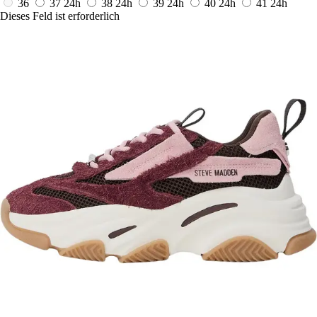
36
37
24h
38
24h
39
24h
40
24h
41
24h
Dieses Feld ist erforderlich