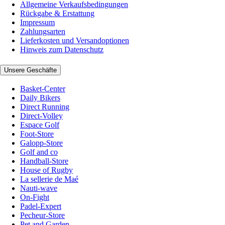
Allgemeine Verkaufsbedingungen
Rückgabe & Erstattung
Impressum
Zahlungsarten
Lieferkosten und Versandoptionen
Hinweis zum Datenschutz
Unsere Geschäfte
Basket-Center
Daily Bikers
Direct Running
Direct-Volley
Espace Golf
Foot-Store
Galopp-Store
Golf and co
Handball-Store
House of Rugby
La sellerie de Maé
Nauti-wave
On-Fight
Padel-Expert
Pecheur-Store
Pet and Garden