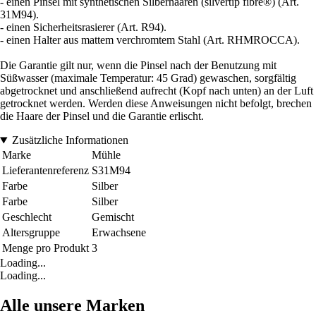
- einen Pinsel mit synthetischen Silberhaaren (silvertip fibre®) (Art.
31M94).
- einen Sicherheitsrasierer (Art. R94).
- einen Halter aus mattem verchromtem Stahl (Art. RHMROCCA).
Die Garantie gilt nur, wenn die Pinsel nach der Benutzung mit
Süßwasser (maximale Temperatur: 45 Grad) gewaschen, sorgfältig
abgetrocknet und anschließend aufrecht (Kopf nach unten) an der Luft
getrocknet werden. Werden diese Anweisungen nicht befolgt, brechen
die Haare der Pinsel und die Garantie erlischt.
Zusätzliche Informationen
Marke
Mühle
Lieferantenreferenz
S31M94
Farbe
Silber
Farbe
Silber
Geschlecht
Gemischt
Altersgruppe
Erwachsene
Menge pro Produkt
3
Loading...
Loading...
Alle unsere Marken