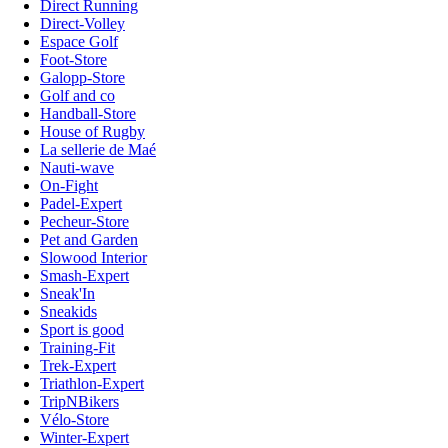
Direct Running
Direct-Volley
Espace Golf
Foot-Store
Galopp-Store
Golf and co
Handball-Store
House of Rugby
La sellerie de Maé
Nauti-wave
On-Fight
Padel-Expert
Pecheur-Store
Pet and Garden
Slowood Interior
Smash-Expert
Sneak'In
Sneakids
Sport is good
Training-Fit
Trek-Expert
Triathlon-Expert
TripNBikers
Vélo-Store
Winter-Expert