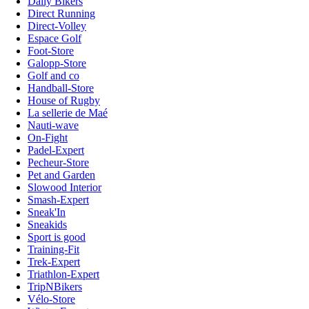
Daily Bikers
Direct Running
Direct-Volley
Espace Golf
Foot-Store
Galopp-Store
Golf and co
Handball-Store
House of Rugby
La sellerie de Maé
Nauti-wave
On-Fight
Padel-Expert
Pecheur-Store
Pet and Garden
Slowood Interior
Smash-Expert
Sneak'In
Sneakids
Sport is good
Training-Fit
Trek-Expert
Triathlon-Expert
TripNBikers
Vélo-Store