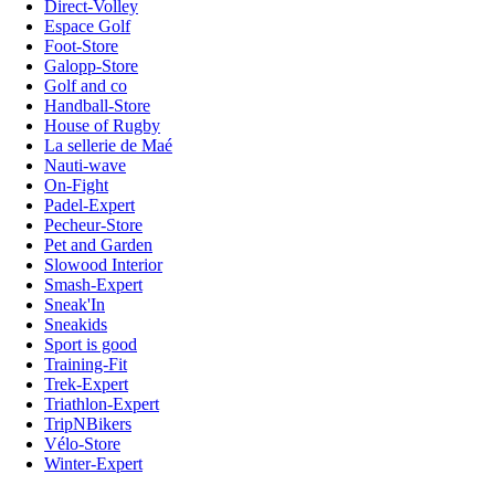
Direct-Volley
Espace Golf
Foot-Store
Galopp-Store
Golf and co
Handball-Store
House of Rugby
La sellerie de Maé
Nauti-wave
On-Fight
Padel-Expert
Pecheur-Store
Pet and Garden
Slowood Interior
Smash-Expert
Sneak'In
Sneakids
Sport is good
Training-Fit
Trek-Expert
Triathlon-Expert
TripNBikers
Vélo-Store
Winter-Expert