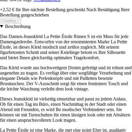
+2,52 €
für Ihre nächste Bestellung geschenkt
Nach Bestätigung Ihrer
Bestellung gutgeschrieben
Loading...
Beschreibung
Das Damen-Jeanskleid La Petite Étoile Rimen S ist ein Muss für jede
Damengarderobe. Entworfen von der renommierten Marke La Petite
Étoile, ist dieses Kleid modisch und zeitlos zugleich. Mit seinem
figurbetonten Schnitt und seiner Knielänge betont es Ihre Silhouette
und bietet Ihnen gleichzeitig optimalen Tragekomfort.
Das Kleid wurde aus hochwertigem Denim gefertigt und ist robust und
angenehm zu tragen. Es verfügt über eine sorgfältige Verarbeitung und
elegante Details wie Perlenknöpfe und mit Pailletten besetzte
Brusttaschen. Der V-Ausschnitt sorgt für einen femininen Touch und
die leichte Waschung verleiht dem look vintage.
Dieses Jeanskleid ist vielseitig einsetzbar und passt zu jedem Anlass.
Ob für einen Tag im Büro, einen Nachmittag in der Stadt oder einen
Abend mit Freunden, es wird Ihr modischer Verbündeter sein. Sie
können sie mit Turnschuhen für einen lässigen look oder mit Absätzen
für einen anspruchsvolleren Look tragen.
La Petite Étoile ist eine Marke, die met eine point Ehre ist, qualitativ