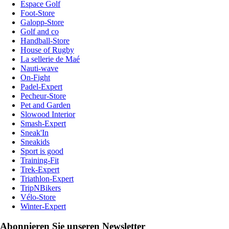
Espace Golf
Foot-Store
Galopp-Store
Golf and co
Handball-Store
House of Rugby
La sellerie de Maé
Nauti-wave
On-Fight
Padel-Expert
Pecheur-Store
Pet and Garden
Slowood Interior
Smash-Expert
Sneak'In
Sneakids
Sport is good
Training-Fit
Trek-Expert
Triathlon-Expert
TripNBikers
Vélo-Store
Winter-Expert
Abonnieren Sie unseren Newsletter