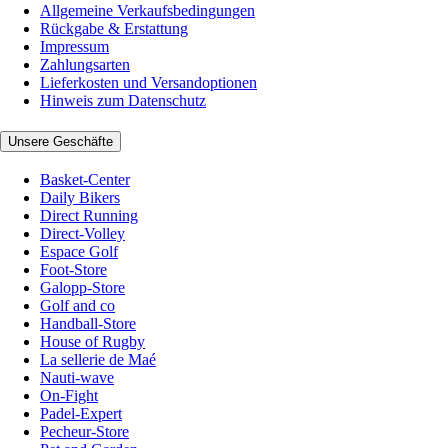
Allgemeine Verkaufsbedingungen
Rückgabe & Erstattung
Impressum
Zahlungsarten
Lieferkosten und Versandoptionen
Hinweis zum Datenschutz
Unsere Geschäfte
Basket-Center
Daily Bikers
Direct Running
Direct-Volley
Espace Golf
Foot-Store
Galopp-Store
Golf and co
Handball-Store
House of Rugby
La sellerie de Maé
Nauti-wave
On-Fight
Padel-Expert
Pecheur-Store