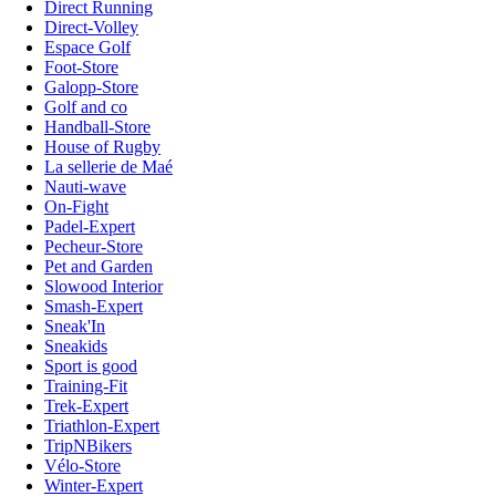
Direct Running
Direct-Volley
Espace Golf
Foot-Store
Galopp-Store
Golf and co
Handball-Store
House of Rugby
La sellerie de Maé
Nauti-wave
On-Fight
Padel-Expert
Pecheur-Store
Pet and Garden
Slowood Interior
Smash-Expert
Sneak'In
Sneakids
Sport is good
Training-Fit
Trek-Expert
Triathlon-Expert
TripNBikers
Vélo-Store
Winter-Expert