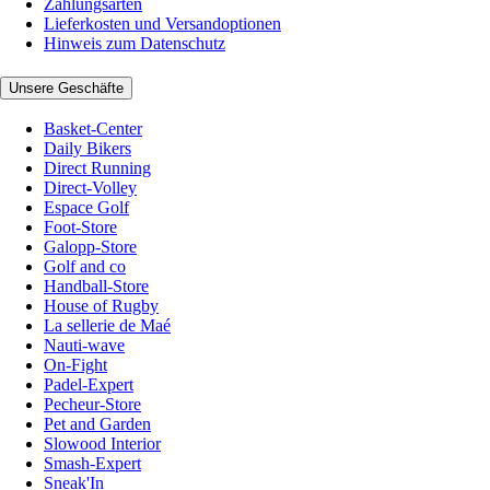
Zahlungsarten
Lieferkosten und Versandoptionen
Hinweis zum Datenschutz
Unsere Geschäfte
Basket-Center
Daily Bikers
Direct Running
Direct-Volley
Espace Golf
Foot-Store
Galopp-Store
Golf and co
Handball-Store
House of Rugby
La sellerie de Maé
Nauti-wave
On-Fight
Padel-Expert
Pecheur-Store
Pet and Garden
Slowood Interior
Smash-Expert
Sneak'In