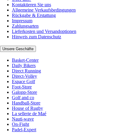
Kontaktieren Sie uns
Allgemeine Verkaufsbedingungen
Rückgabe & Erstattung
Impressum
Zahlungsarten
Lieferkosten und Versandoptionen
Hinweis zum Datenschutz
Unsere Geschäfte
Basket-Center
Daily Bikers
Direct Running
Direct-Volley
Espace Golf
Foot-Store
Galopp-Store
Golf and co
Handball-Store
House of Rugby
La sellerie de Maé
Nauti-wave
On-Fight
Padel-Expert