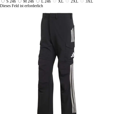
S
24h
M
24h
L
24h
XL
2XL
3XL
Dieses Feld ist erforderlich