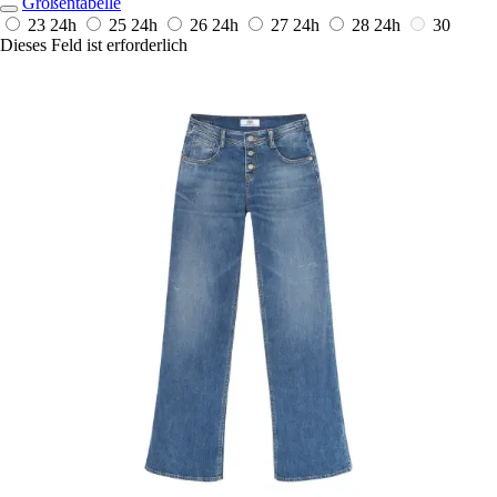
Größentabelle
23
24h
25
24h
26
24h
27
24h
28
24h
30
Dieses Feld ist erforderlich