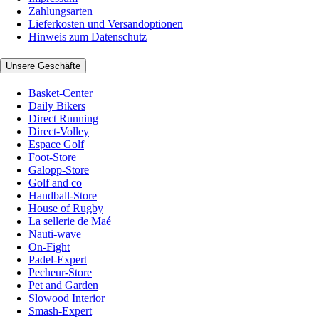
Zahlungsarten
Lieferkosten und Versandoptionen
Hinweis zum Datenschutz
Unsere Geschäfte
Basket-Center
Daily Bikers
Direct Running
Direct-Volley
Espace Golf
Foot-Store
Galopp-Store
Golf and co
Handball-Store
House of Rugby
La sellerie de Maé
Nauti-wave
On-Fight
Padel-Expert
Pecheur-Store
Pet and Garden
Slowood Interior
Smash-Expert