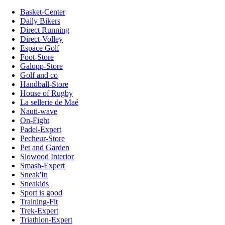
Basket-Center
Daily Bikers
Direct Running
Direct-Volley
Espace Golf
Foot-Store
Galopp-Store
Golf and co
Handball-Store
House of Rugby
La sellerie de Maé
Nauti-wave
On-Fight
Padel-Expert
Pecheur-Store
Pet and Garden
Slowood Interior
Smash-Expert
Sneak'In
Sneakids
Sport is good
Training-Fit
Trek-Expert
Triathlon-Expert