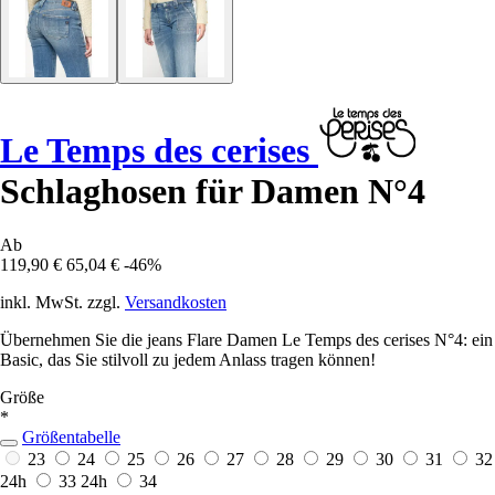
Le Temps des cerises
Schlaghosen für Damen N°4
Ab
119,90 €
65,04 €
-46%
inkl. MwSt. zzgl.
Versandkosten
Übernehmen Sie die jeans Flare Damen Le Temps des cerises N°4: ein
Basic, das Sie stilvoll zu jedem Anlass tragen können!
Größe
*
Größentabelle
23
24
25
26
27
28
29
30
31
32
24h
33
24h
34