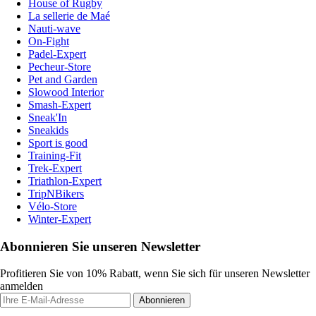
House of Rugby
La sellerie de Maé
Nauti-wave
On-Fight
Padel-Expert
Pecheur-Store
Pet and Garden
Slowood Interior
Smash-Expert
Sneak'In
Sneakids
Sport is good
Training-Fit
Trek-Expert
Triathlon-Expert
TripNBikers
Vélo-Store
Winter-Expert
Abonnieren Sie unseren Newsletter
Profitieren Sie von 10% Rabatt, wenn Sie sich für unseren Newsletter
anmelden
Abonnieren