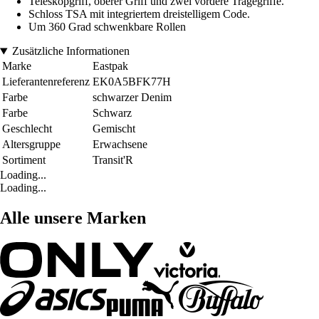
Teleskopgriff, oberer Griff und zwei vordere Tragegriffe.
Schloss TSA mit integriertem dreistelligem Code.
Um 360 Grad schwenkbare Rollen
Zusätzliche Informationen
Marke
Eastpak
Lieferantenreferenz
EK0A5BFK77H
Farbe
schwarzer Denim
Farbe
Schwarz
Geschlecht
Gemischt
Altersgruppe
Erwachsene
Sortiment
Transit'R
Loading...
Loading...
Alle unsere Marken