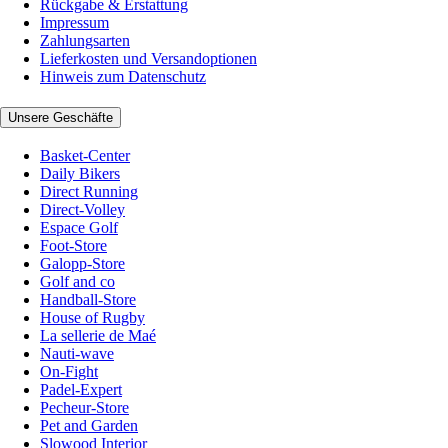
Rückgabe & Erstattung
Impressum
Zahlungsarten
Lieferkosten und Versandoptionen
Hinweis zum Datenschutz
Unsere Geschäfte
Basket-Center
Daily Bikers
Direct Running
Direct-Volley
Espace Golf
Foot-Store
Galopp-Store
Golf and co
Handball-Store
House of Rugby
La sellerie de Maé
Nauti-wave
On-Fight
Padel-Expert
Pecheur-Store
Pet and Garden
Slowood Interior