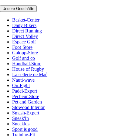
Unsere Geschäfte
Basket-Center
Daily Bikers
Direct Running
Direct-Volley
Espace Golf
Foot-Store
Galopp-Store
Golf and co
Handball-Store
House of Rugby
La sellerie de Maé
Nauti-wave
On-Fight
Padel-Expert
Pecheur-Store
Pet and Garden
Slowood Interior
Smash-Expert
Sneak'In
Sneakids
Sport is good
Training-Fit