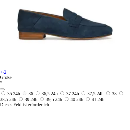
+-2
Größe
*
35
24h
36
36,5
24h
37
24h
37,5
24h
38
38,5
24h
39
24h
39,5
24h
40
24h
41
24h
Dieses Feld ist erforderlich