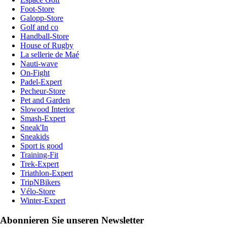
Foot-Store
Galopp-Store
Golf and co
Handball-Store
House of Rugby
La sellerie de Maé
Nauti-wave
On-Fight
Padel-Expert
Pecheur-Store
Pet and Garden
Slowood Interior
Smash-Expert
Sneak'In
Sneakids
Sport is good
Training-Fit
Trek-Expert
Triathlon-Expert
TripNBikers
Vélo-Store
Winter-Expert
Abonnieren Sie unseren Newsletter