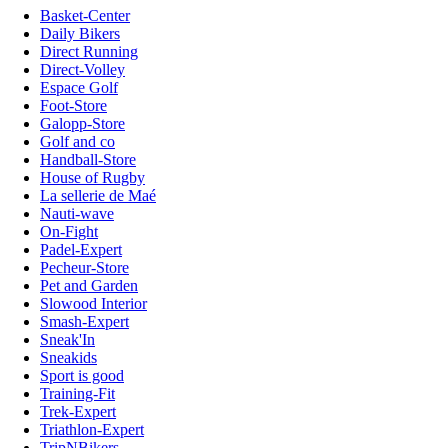
Basket-Center
Daily Bikers
Direct Running
Direct-Volley
Espace Golf
Foot-Store
Galopp-Store
Golf and co
Handball-Store
House of Rugby
La sellerie de Maé
Nauti-wave
On-Fight
Padel-Expert
Pecheur-Store
Pet and Garden
Slowood Interior
Smash-Expert
Sneak'In
Sneakids
Sport is good
Training-Fit
Trek-Expert
Triathlon-Expert
TripNBikers