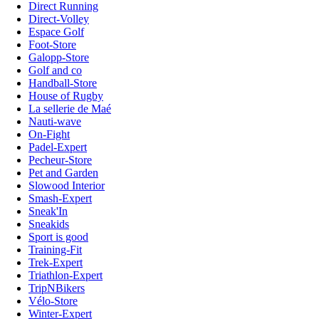
Direct Running
Direct-Volley
Espace Golf
Foot-Store
Galopp-Store
Golf and co
Handball-Store
House of Rugby
La sellerie de Maé
Nauti-wave
On-Fight
Padel-Expert
Pecheur-Store
Pet and Garden
Slowood Interior
Smash-Expert
Sneak'In
Sneakids
Sport is good
Training-Fit
Trek-Expert
Triathlon-Expert
TripNBikers
Vélo-Store
Winter-Expert