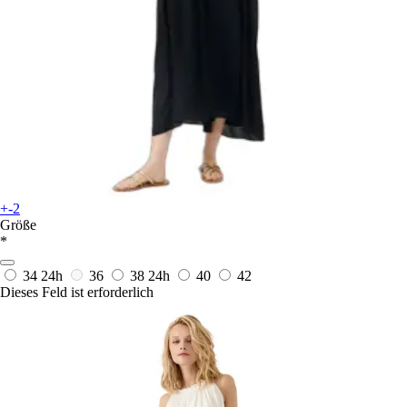
+-2
Größe
*
34
24h
36
38
24h
40
42
Dieses Feld ist erforderlich