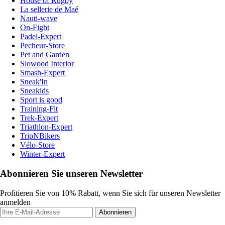
House of Rugby
La sellerie de Maé
Nauti-wave
On-Fight
Padel-Expert
Pecheur-Store
Pet and Garden
Slowood Interior
Smash-Expert
Sneak'In
Sneakids
Sport is good
Training-Fit
Trek-Expert
Triathlon-Expert
TripNBikers
Vélo-Store
Winter-Expert
Abonnieren Sie unseren Newsletter
Profitieren Sie von 10% Rabatt, wenn Sie sich für unseren Newsletter
anmelden
Abonnieren