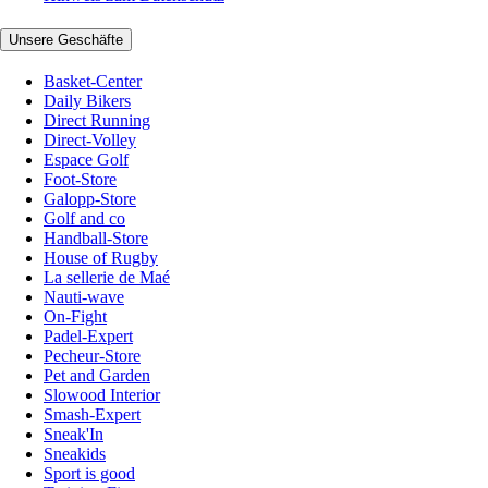
Unsere Geschäfte
Basket-Center
Daily Bikers
Direct Running
Direct-Volley
Espace Golf
Foot-Store
Galopp-Store
Golf and co
Handball-Store
House of Rugby
La sellerie de Maé
Nauti-wave
On-Fight
Padel-Expert
Pecheur-Store
Pet and Garden
Slowood Interior
Smash-Expert
Sneak'In
Sneakids
Sport is good