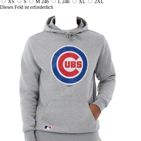
XS
S
M
24h
L
24h
XL
2XL
Dieses Feld ist erforderlich